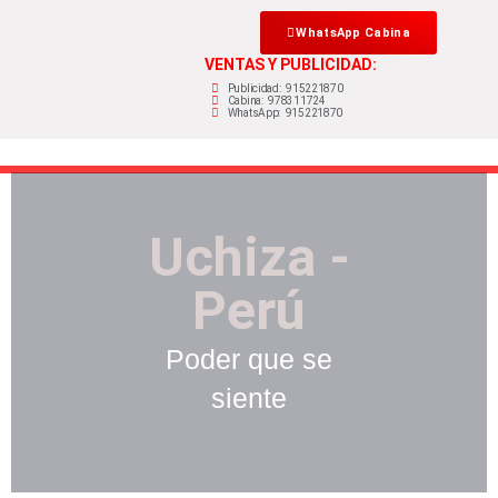
WhatsApp Cabina
VENTAS Y PUBLICIDAD:
Publicidad: 915221870
Cabina: 978311724
WhatsApp: 915221870
Uchiza -
Perú
Poder que se
siente