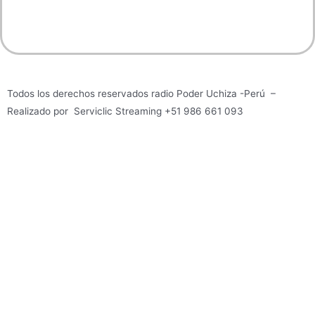
Todos los derechos reservados radio Poder Uchiza -Perú –
Realizado por Serviclic Streaming +51 986 661 093
idad de recibir bongs de primera calidad directamente en tu puerta, h